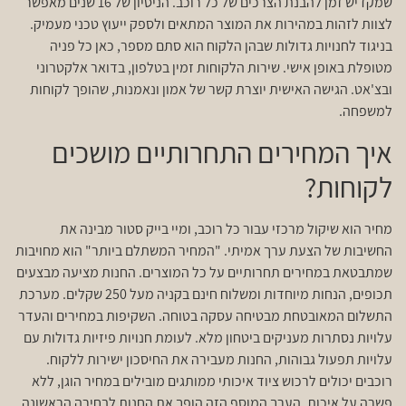
שמקדיש זמן להבנת הצרכים של כל רוכב. הניסיון של 16 שנים מאפשר
לצוות לזהות במהירות את המוצר המתאים ולספק ייעוץ טכני מעמיק.
בניגוד לחנויות גדולות שבהן הלקוח הוא סתם מספר, כאן כל פניה
מטופלת באופן אישי. שירות הלקוחות זמין בטלפון, בדואר אלקטרוני
ובצ'אט. הגישה האישית יוצרת קשר של אמון ונאמנות, שהופך לקוחות
למשפחה.
איך המחירים התחרותיים מושכים
לקוחות?
מחיר הוא שיקול מרכזי עבור כל רוכב, ומיי בייק סטור מבינה את
החשיבות של הצעת ערך אמיתי. "המחיר המשתלם ביותר" הוא מחויבות
שמתבטאת במחירים תחרותיים על כל המוצרים. החנות מציעה מבצעים
תכופים, הנחות מיוחדות ומשלוח חינם בקניה מעל 250 שקלים. מערכת
התשלום המאובטחת מבטיחה עסקה בטוחה. השקיפות במחירים והעדר
עלויות נסתרות מעניקים ביטחון מלא. לעומת חנויות פיזיות גדולות עם
עלויות תפעול גבוהות, החנות מעבירה את החיסכון ישירות ללקוח.
רוכבים יכולים לרכוש ציוד איכותי ממותגים מובילים במחיר הוגן, ללא
פשרה על איכות. הערך המוסף הזה הופך את החנות לבחירה הראשונה.