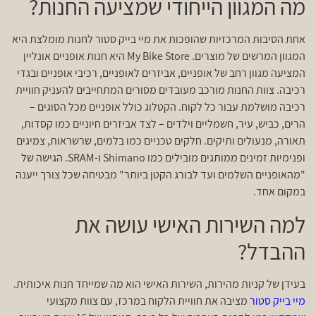
מה המגוון הייחודי שמציעה החנות?
אחת הסיבות המרכזיות שהופכות את מיי בייק סטור לחנות מומלצת היא
המגוון המרשים של מוצרים. My Bike Store היא חנות אופניים אונליין
המציעה מגוון רחב של אופניים, אביזרים לאופניים, רכיבי אופניים ובגדי
רכיבה. צוות החנות מורכב מעובדים מסורים המתחייבים להעניק חוויית
רכיבה מושלמת עבור כל לקוח. הקטלוג כולל אופניים מכל הסוגים –
הרים, כביש, עיר, חשמליים וילדים – לצד אביזרים חיוניים כמו קסדות,
תאורה, מנעולים ותיקים. חלקים טכניים כמו בלמים, שרשראות, צמיגים
ופנימיות זמינים ממותגים מובילים כמו Shimano ו-SRAM. הגישה של
"מהאופניים השלמים ועד לבורג הקטן ביותר" מבטיחה שכל צורך ייענה
במקום אחד.
למה השירות האישי עושה את
ההבדל?
בעידן של קניות מהירות, השירות האישי הוא מה שמייחד חנות איכותית.
מיי בייק סטור
מציבה את חוויית הלקוח במרכז, עם צוות מקצועי