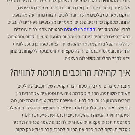
מורכב ממומחים מנוסים שמכירים לעומק את המוצרים ויכולים להמליץ
על הפתרון הטוב ביותר. בין אם מדובר בבחירת צמיגים מתאימים,
התקנת מערכת בלמים או שדרוג הילוכים, הצוות נותן ייעוץ מקצועי.
החנות מספקת מדריכים טכניים ומאמרים מקצועיים שעוזרים לרוכבים
להבין את המוצרים.
תקינה בינלאומית
מבטיחה שהמוצרים עומדים
בסטנדרטים הגבוהים ביותר. המומחיות מונעת טעויות יקרות ומבטיחה
שהלקוח יקבל בדיוק את מה שהוא צריך. הצוות מעודכן בטכנולוגיות
החדשות ובמגמות בתחום. גישה מקצועית זו מעניקה ללקוחות ביטחון
וידע לקבל החלטות מושכלות בעצמם.
איך קהילת הרוכבים תורמת לחוויה?
מעבר למוצרים, מיי בייק סטור יוצרת קהילה של רוכבים שחולקים
תשוקה משותפת. החנות מקדמת אירועים ומפגשים שמחברים בין
רוכבים ממגוון רמות. קהילה זו מאפשרת לחלוק טיפים והמלצות, מה
שמעשיר את הידע. פלטפורמות דיגיטליות מאפשרות תקשורת פעילה
ושיתוף חוויות. הגישה הקהילתית יוצרת תחושת שייכות. החנות
מפרסמת תכנים מקצועיים שעוזרים לרוכבים לשפר טכניקה ולהכיר
מסלולים. הקהילה הופכת את החנות למרכז תרבותי ולא רק מקום