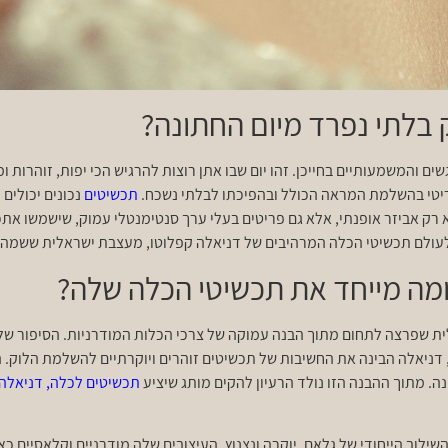
בלתי נפרד מיום החתונה?
ם והמשמעותיים בחייכן. זהו יום שבו אתן רוצות להרגיש הכי יפות, זוהרות
יטי בהשלמת המראה הכולל ובהפיכתו לבלתי נשכח.
תכשיטים
נכונים יכולים 
 רק אביזר אופנתי, אלא גם פריטים בעלי ערך סנטימנטלי עמוק, שישמשו אתכן 
 לעולם תכשיטי הכלה המרהיבים של דניאלה קפלוטו, מעצבת ישראלית ששמה 
ומה מייחד את תכשיטי הכלה שלה?
ת שפרצה לתחום מתוך הבנה עמוקה של צרכי הכלות המודרניות. הסיפור שלה
ניאלה הבינה את החשיבות של תכשיטים זוהרים ויוקרתיים להשלמת הלוק. ה
ה. מתוך ההבנה הזו נולד הרעיון להקים מותג שיציע
תכשיטים לכלה, דניאלה 
לוב הייחודי של גלאם, יוקרה ונצנוץ. העיצובים שלה מודרניים וקלאסיים כאח