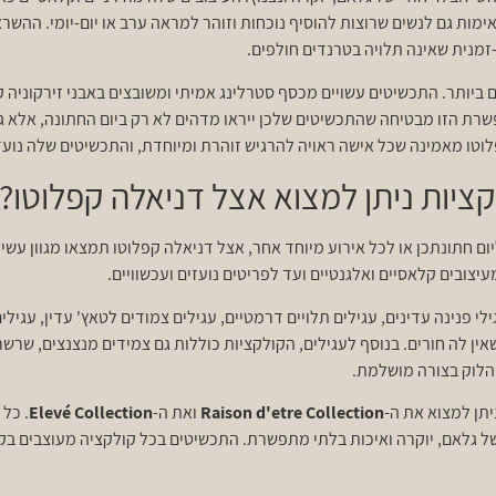
ות גם לנשים שרוצות להוסיף נוכחות וזוהר למראה ערב או יום-יומי. ההשרא
מנית שאינה תלויה בטרנדים חולפים.
ביותר. התכשיטים עשויים מכסף סטרלינג אמיתי ומשובצים באבני זירקוניה ק
ת הזו מבטיחה שהתכשיטים שלכן ייראו מדהים לא רק ביום החתונה, אלא גם י
לוטו מאמינה שכל אישה ראויה להרגיש זוהרת ומיוחדת, והתכשיטים שלה נועדו
לקציות ניתן למצוא אצל דניאלה קפלוטו?
חתונתכן או לכל אירוע מיוחד אחר, אצל דניאלה קפלוטו תמצאו מגוון עשיר
צובים קלאסיים ואלגנטיים ועד לפריטים נועזים ועכשוויים.
ילי פנינה עדינים, עגילים תלויים דרמטיים, עגילים צמודים לטאץ' עדין, עגיל
שאין לה חורים. בנוסף לעגילים, הקולקציות כוללות גם צמידים מנצנצים, שרשר
הלוק בצורה מושלמת.
יתן למצוא את ה-
Raison d'etre Collection
ואת ה-
Elevé Collection
. כל
של גלאם, יוקרה ואיכות בלתי מתפשרת. התכשיטים בכל קולקציה מעוצבים בק