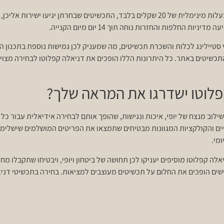
עוד יתרון משמעותי הוא המשלוח עד הבית. בעלות מינימלית של 20 שקלים בלבד, התכשיטים שבח
 החלפות והחזרות נוחה תוך 14 יום מיום הקנייה.
 סטיילינג לכלות והשכרת תכשיטים, מה שמעניק לכן גמישות נוספת בתכנון
כה קופון הנחה של 10% על כל התכשיטים באתר. כל היתרונות הללו הופכים את דניאלה קפלוטו ל
פלוטו ישדרגו את המראה שלך?
שילוב מנצח של יופי, איכות ונגישות, שהופך אותם לבחירה אידיאלית עבור כל
יים והקולקציות המגוונות מבטיחים שתמצאו את הפריטים המושלמים שישלימו 
מי.
לה קפלוטו מוסיפים יעניקו לכן תחושה של ביטחון ויופי, ויבטיחו שתקבלו מ
ישים הופכים את החלום על תכשיטים מעוצבים למציאות. בחירה בתכשיטי דניא