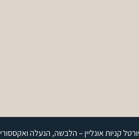
ורטל קניות אונליין – הלבשה, הנעלה ואקססוריז